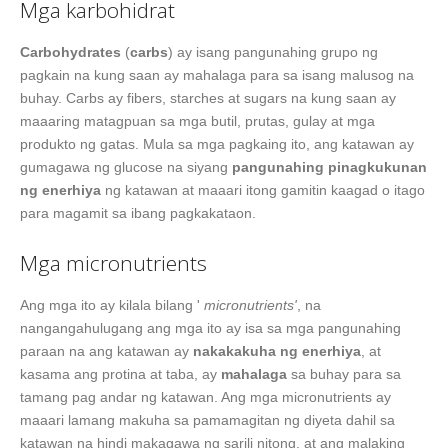
Mga karbohidrat
Carbohydrates
(
carbs
) ay isang pangunahing grupo ng
pagkain na kung saan ay mahalaga para sa isang malusog na
buhay. Carbs ay fibers, starches at sugars na kung saan ay
maaaring matagpuan sa mga butil, prutas, gulay at mga
produkto ng gatas. Mula sa mga pagkaing ito, ang katawan ay
gumagawa ng glucose na siyang
pangunahing pinagkukunan
ng enerhiya
ng katawan at maaari itong gamitin kaagad o itago
para magamit sa ibang pagkakataon.
Mga micronutrients
Ang mga ito ay kilala bilang '
micronutrients'
, na
nangangahulugang ang mga ito ay isa sa mga pangunahing
paraan na ang katawan ay
nakakakuha ng enerhiya
, at
kasama ang protina at taba, ay
mahalaga
sa buhay para sa
tamang pag andar ng katawan. Ang mga micronutrients ay
maaari lamang makuha sa pamamagitan ng diyeta dahil sa
katawan na hindi makagawa ng sarili nitong, at ang malaking