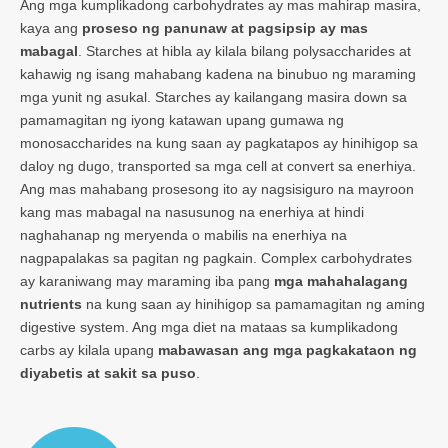
Ang mga kumplikadong carbohydrates ay mas mahirap masira,
kaya ang
proseso ng panunaw at pagsipsip ay mas
mabagal
. Starches at hibla ay kilala bilang polysaccharides at
kahawig ng isang mahabang kadena na binubuo ng maraming
mga yunit ng asukal. Starches ay kailangang masira down sa
pamamagitan ng iyong katawan upang gumawa ng
monosaccharides na kung saan ay pagkatapos ay hinihigop sa
daloy ng dugo, transported sa mga cell at convert sa enerhiya.
Ang mas mahabang prosesong ito ay nagsisiguro na mayroon
kang mas mabagal na nasusunog na enerhiya at hindi
naghahanap ng meryenda o mabilis na enerhiya na
nagpapalakas sa pagitan ng pagkain. Complex carbohydrates
ay karaniwang may maraming iba pang
mga mahahalagang
nutrients
na kung saan ay hinihigop sa pamamagitan ng aming
digestive system. Ang mga diet na mataas sa kumplikadong
carbs ay kilala upang
mabawasan ang mga pagkakataon ng
diyabetis at sakit sa puso
.