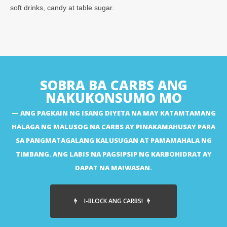
soft drinks, candy at table sugar.
SOBRA BA CARBS ANG
NAKUKONSUMO MO
ANG PAGKAIN NG ISANG DIYETA NA MAY KATAMTAMANG
HALAGA NG MALUSOG NA CARBS AY PINAKAMAHUSAY PARA
SA PANGMATAGALANG KALUSUGAN AT PAMAMAHALA NG
TIMBANG. ANG LABIS NA PAGSIPSIP NG KARBOHIDRAT AY
DAPAT NA MAIWASAN.
I-BLOCK ANG CARBS!