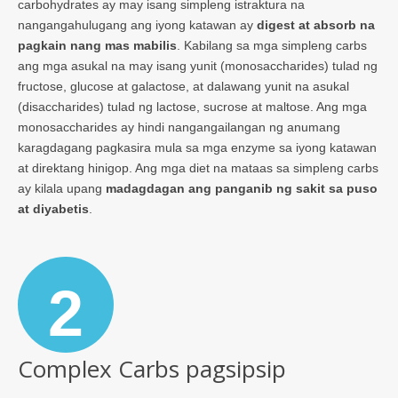
carbohydrates ay may isang simpleng istraktura na
nangangahulugang ang iyong katawan ay
digest at absorb na
pagkain nang mas mabilis
. Kabilang sa mga simpleng carbs
ang mga asukal na may isang yunit (monosaccharides) tulad ng
fructose, glucose at galactose, at dalawang yunit na asukal
(disaccharides) tulad ng lactose, sucrose at maltose. Ang mga
monosaccharides ay hindi nangangailangan ng anumang
karagdagang pagkasira mula sa mga enzyme sa iyong katawan
at direktang hinigop. Ang mga diet na mataas sa simpleng carbs
ay kilala upang
madagdagan ang panganib ng sakit sa puso
at diyabetis
.
2
Complex Carbs pagsipsip