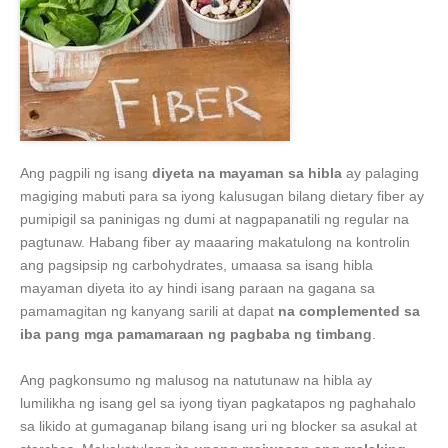
Ang pagpili ng isang
diyeta na mayaman sa hibla
ay palaging
magiging mabuti para sa iyong kalusugan bilang dietary fiber ay
pumipigil sa paninigas ng dumi at nagpapanatili ng regular na
pagtunaw. Habang fiber ay maaaring makatulong na kontrolin
ang pagsipsip ng carbohydrates, umaasa sa isang hibla
mayaman diyeta ito ay hindi isang paraan na gagana sa
pamamagitan ng kanyang sarili at dapat
na complemented sa
iba pang mga pamamaraan ng pagbaba ng timbang
.
Ang pagkonsumo ng malusog na natutunaw na hibla ay
lumilikha ng isang gel sa iyong tiyan pagkatapos ng paghahalo
sa likido at gumaganap bilang isang uri ng blocker sa asukal at