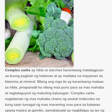
Complex carbs
ay
hibla
at
starches
karaniwang matatagpuan
sa buong pagkain ng halaman at ay madalas na mayaman sa
bitamina at mineral. Bilang ang mga ito ay karaniwang mataas
sa hibla, pinapanatili ka nilang mas puno para sa mas mahaba
at nagtataguyod ng mabuting kalusugan. Complex carbs
naglalaman ng mas mahaba chains ng asukal molecules na
kung saan tumagal ng mas maraming oras para sa katawan
upang masira at gamitin, samakatuwid ay nagbibigay sa iyo ng