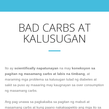
BAD CARBS AT
KALUSUGAN
Ito ay
scientifically napatunayan
na may
koneksyon sa
pagitan ng masamang carbs at labis na timbang
, at
maraming mga problema sa kalusugan tulad ng diabetes at
sakit sa puso ay maaaring may kaugnayan sa over consumption
ng masamang carbs.
Ang pag unawa sa pagkakaiba sa pagitan ng mabuti at
masamang carbs at kung paano nakakaapekto ang mga ito sa