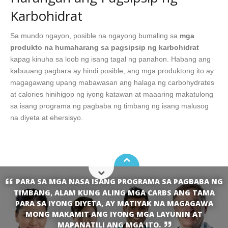
Karbohidrat
Sa mundo ngayon, posible na ngayong bumaling sa
mga
produkto na humaharang sa pagsipsip ng karbohidrat
kapag kinuha sa loob ng isang tagal ng panahon. Habang ang
kabuuang pagbara ay hindi posible, ang mga produktong ito ay
magagawang upang mabawasan ang halaga ng carbohydrates
at calories hinihigop ng iyong katawan at maaaring makatulong
sa isang programa ng pagbaba ng timbang ng isang malusog
na diyeta at ehersisyo.
PARA SA MGA NASA ISANG PROGRAMA SA PAGBABA NG
TIMBANG, ALAM KUNG ALING MGA CARBS ANG TAMA
PARA SA IYONG DIYETA, AY MATIYAK NA MAGAGAWA
MONG MAKAMIT ANG IYONG MGA LAYUNIN AT
MAPANATILI ANG MGA ITO.