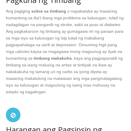
Pagkuha ng Timbang
Ang pagiging
sobra sa timbang
o napakataba ay maaaring
humantong sa iba't ibang mga problema sa kalusugan, tulad ng
nadagdagan na panganib ng stroke, sakit sa puso at diabetes.
Ang pagkakaroon ng timbang ay gumagawa rin ng paraan para
sa mga isyu sa kalusugan ng isip tulad ng mababang
pagpapahalaga sa sarili at depression. Onsuming higit pang
mga calories kaysa sa magagawa mong magsunog ay tiyak na
humantong sa
timbang makakuha
, kaya ang pagpapanatili ng
timbang sa isang malusog na antas at tinitiyak na ikaw ay
nakakakuha ng tamang uri ng carbs sa iyong diyeta ay
maaaring makatulong na maiwasan ang mga pangmatagalang
isyu sa kalusugan at magsulong ng isang mas mahusay na
estado ng kagalingan.
Harangan ang Pagsipsip ng