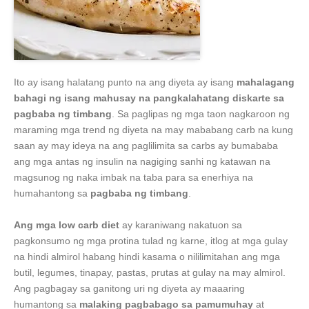
Ito ay isang halatang punto na ang diyeta ay isang
mahalagang
bahagi ng isang mahusay na pangkalahatang diskarte sa
pagbaba ng timbang
. Sa paglipas ng mga taon nagkaroon ng
maraming mga trend ng diyeta na may mababang carb na kung
saan ay may ideya na ang paglilimita sa carbs ay bumababa
ang mga antas ng insulin na nagiging sanhi ng katawan na
magsunog ng naka imbak na taba para sa enerhiya na
humahantong sa
pagbaba ng timbang
.
Ang mga low carb diet
ay karaniwang nakatuon sa
pagkonsumo ng mga protina tulad ng karne, itlog at mga gulay
na hindi almirol habang hindi kasama o nililimitahan ang mga
butil, legumes, tinapay, pastas, prutas at gulay na may almirol.
Ang pagbagay sa ganitong uri ng diyeta ay maaaring
humantong sa
malaking pagbabago sa pamumuhay
at