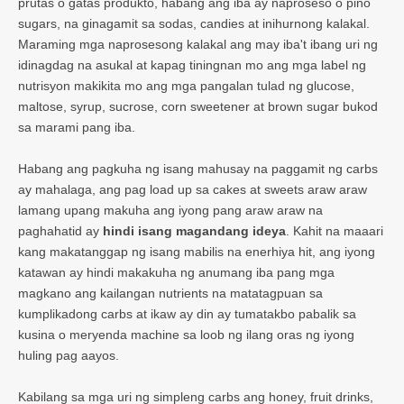
prutas o gatas produkto, habang ang iba ay naproseso o pino
sugars, na ginagamit sa sodas, candies at inihurnong kalakal.
Maraming mga naprosesong kalakal ang may iba't ibang uri ng
idinagdag na asukal at kapag tiningnan mo ang mga label ng
nutrisyon makikita mo ang mga pangalan tulad ng glucose,
maltose, syrup, sucrose, corn sweetener at brown sugar bukod
sa marami pang iba.
Habang ang pagkuha ng isang mahusay na paggamit ng carbs
ay mahalaga, ang pag load up sa cakes at sweets araw araw
lamang upang makuha ang iyong pang araw araw na
paghahatid ay
hindi isang magandang ideya
. Kahit na maaari
kang makatanggap ng isang mabilis na enerhiya hit, ang iyong
katawan ay hindi makakuha ng anumang iba pang mga
magkano ang kailangan nutrients na matatagpuan sa
kumplikadong carbs at ikaw ay din ay tumatakbo pabalik sa
kusina o meryenda machine sa loob ng ilang oras ng iyong
huling pag aayos.
Kabilang sa mga uri ng simpleng carbs ang honey, fruit drinks,