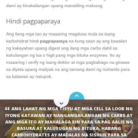
dami ay kinakailangan upang manatiling malusog.
Hindi pagpaparaya
Ang ilang mga tao ay maaaring magdusa mula sa isang
karbohidrat hindi
pagpaparaya
na kung saan ay ang kawalan
ng kakayahan upang digest ang ilang mga carbs dahil sa
kakulangan ng isa o higit pang mga bituka enzymes. Ito ay
maaaring i verify ng isang doktor at mga pagbabago na ginawa
sa diyeta upang matiyak na ang tamang dami ng nutrients para
sa katawan ay natupok.
ANG LAHAT NG MGA TISYU AT MGA CELL SA LOOB NG
IYONG KATAWAN AY NANGANGAILANGAN NG CARBS AT
ANG MGA ITO AY MAHALAGA RIN PARA SA PAG AALIS NG
BASURA AT KALUSUGAN NG BITUKA. HABANG
CARBOHYDRATES AY MADALAS NA SISIHIN PARA SA