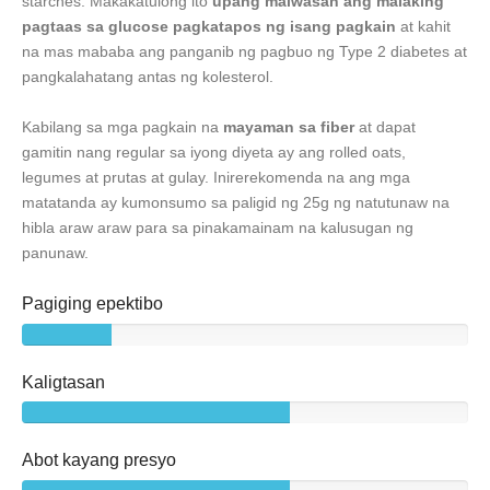
starches. Makakatulong ito
upang maiwasan ang malaking
pagtaas sa glucose pagkatapos ng isang pagkain
at kahit
na mas mababa ang panganib ng pagbuo ng Type 2 diabetes at
pangkalahatang antas ng kolesterol.
Kabilang sa mga pagkain na
mayaman sa fiber
at dapat
gamitin nang regular sa iyong diyeta ay ang rolled oats,
legumes at prutas at gulay. Inirerekomenda na ang mga
matatanda ay kumonsumo sa paligid ng 25g ng natutunaw na
hibla araw araw para sa pinakamainam na kalusugan ng
panunaw.
Pagiging epektibo
Kaligtasan
Abot kayang presyo