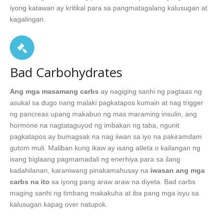
iyong katawan ay kritikal para sa pangmatagalang kalusugan at
kagalingan.
Bad Carbohydrates
Ang mga masamang carbs
ay nagiging sanhi ng pagtaas ng
asukal sa dugo nang malaki pagkatapos kumain at nag trigger
ng pancreas upang makabuo ng mas maraming insulin, ang
hormone na nagtataguyod ng imbakan ng taba, ngunit
pagkatapos ay bumagsak na nag iiwan sa iyo na pakiramdam
gutom muli. Maliban kung ikaw ay isang atleta o kailangan ng
isang biglaang pagmamadali ng enerhiya para sa ilang
kadahilanan, karaniwang pinakamahusay na
iwasan ang mga
carbs na ito
sa iyong pang araw araw na diyeta. Bad carbs
maging sanhi ng timbang makakuha at iba pang mga isyu sa
kalusugan kapag over natupok.