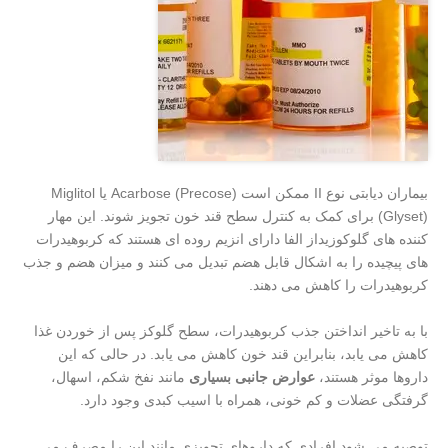
بیماران دیابتی نوع II ممکن است Acarbose (Precose) یا Miglitol
(Glyset) برای کمک به کنترل سطح قند خون تجویز شوند. این مهار
کننده های گلوکوزیداز الفا دارای انزیم روده ای هستند که کربوهیدرات
های پیچیده را به اشکال قابل هضم تبدیل می کنند و میزان هضم و جذب
کربوهیدرات را کاهش می دهند.
با به تاخیر انداختن جذب کربوهیدرات، سطح گلوکز پس از خوردن غذا
کاهش می یابد، بنابراین قند خون کاهش می یابد. در حالی که این
داروها موثر هستند،
عوارض جانبی بسیاری
مانند نفخ شکم، اسهال،
گرفتگی عضلات و کم خونی، همراه با اسیب کبدی وجود دارد.
توصیه می شود افرادی که داروهای تجویزی مانند این را مصرف می