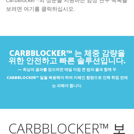
보려면 여기를 클릭하십시오.
https://pubmed.ncbi.nlm.nih.gov/17658120/
https://www.researchgate.net/publication/8678087_Blocking_
https://pmc.ncbi.nlm.nih.gov/articles/PMC7284421/
https://www.researchgate.net/publication/6181092_Blocking_ca
CARBBLOCKER™ 는 체중 감량을
https://www.healthline.com/nutrition/carb-blockers-101
위한 안전하고 빠른 솔루션입니다.
https://www.sciencedirect.com/science/article/abs/pii/S0002
https://www.webmd.com/obesity/features/the-truth-about-
최상의 결과를 얻으려면 매일 아침 큰 컵의 물과 함께 두
starch-blockers
CARBBLOCKER™ 알을 복용해야 하며 카페인 함량으로 인해 취침 전에
https://www.nature.com/articles/s41598-024-63443-8
는 피해야 합니다.
https://www.lifeextension.com/magazine/2010/2/block-
absorption-of-killer-carbohydrates?srsltid=AfmBOooboi-
ovH2_1Q_V5O_Pyxe5wMvLjBQRnu-kJYc0HDT43QLwkyUB
CARBBLOCKER™ 보